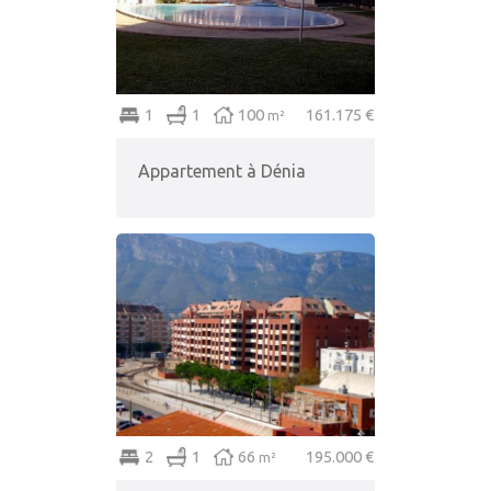
1
1
100
161.175 €
m²
Appartement à Dénia
2
1
66
195.000 €
m²