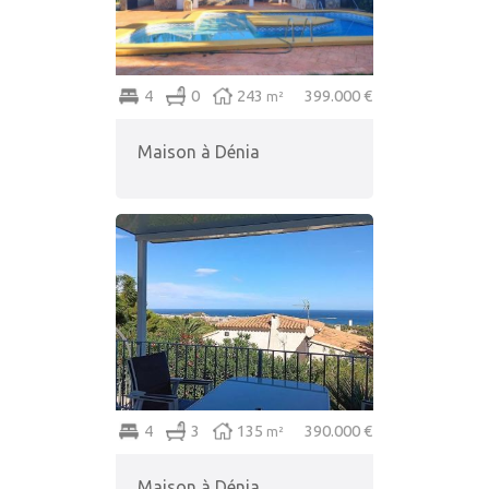
4
0
243
399.000 €
m²
Maison à Dénia
4
3
135
390.000 €
m²
Maison à Dénia