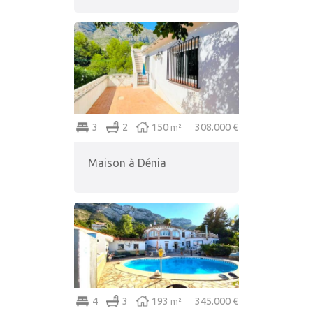
3
2
150
308.000 €
m²
Maison à Dénia
4
3
193
345.000 €
m²