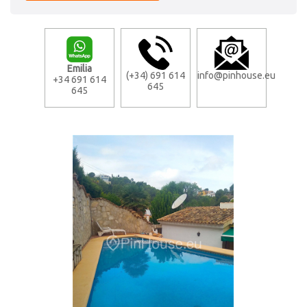
Emilia
(+34) 691 614
info@pinhouse.eu
+34 691 614
645
645