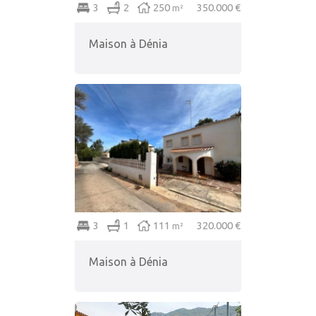
3
2
250
350.000 €
m²
Maison à Dénia
3
1
111
320.000 €
m²
Maison à Dénia