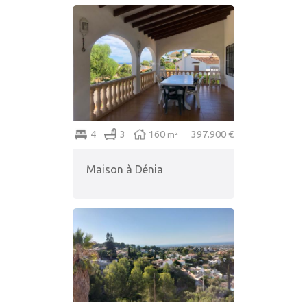
4
3
160
397.900 €
m²
Maison à Dénia