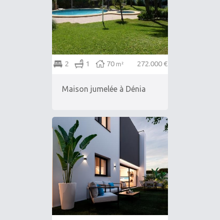
2
1
70
272.000 €
m²
Maison jumelée à Dénia