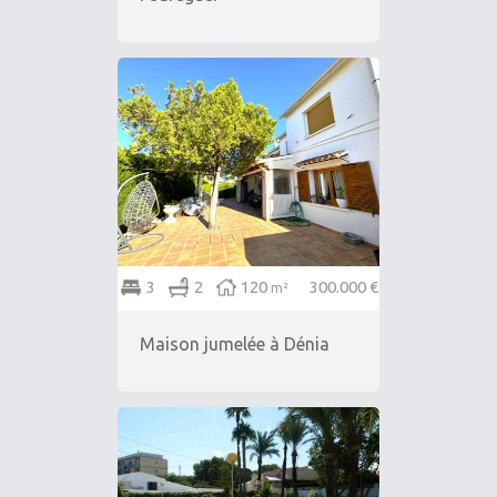
3
2
120
300.000 €
m²
Maison jumelée à Dénia