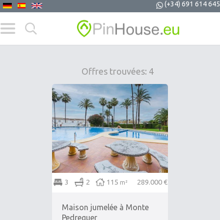
(+34) 691 614 645
Offres trouvées: 4
3
2
115
289.000 €
m²
Maison jumelée à Monte
Pedreguer