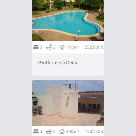
3
2
110
252.000 €
m²
Penthouse à Dénia
3
2
200
150.150 €
m²