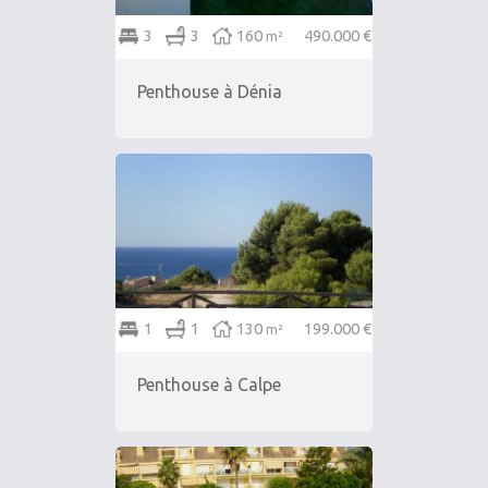
3
3
160
490.000 €
m²
Penthouse à Dénia
1
1
130
199.000 €
m²
Penthouse à Calpe