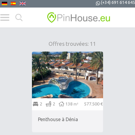
(+34) 691 614 645
Offres trouvées: 11
2
2
138
577.500 €
m²
Penthouse à Dénia