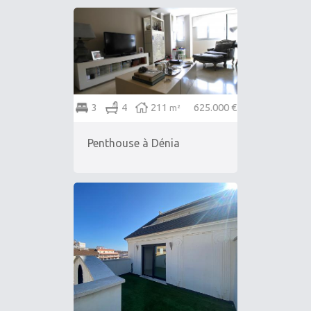
3
4
211
625.000 €
m²
Penthouse à Dénia