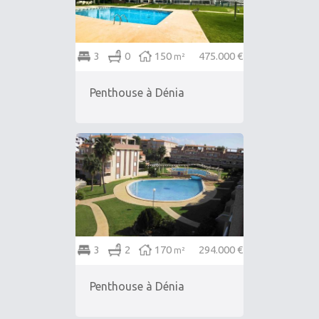
3
0
150
475.000 €
m²
Penthouse à Dénia
3
2
170
294.000 €
m²
Penthouse à Dénia