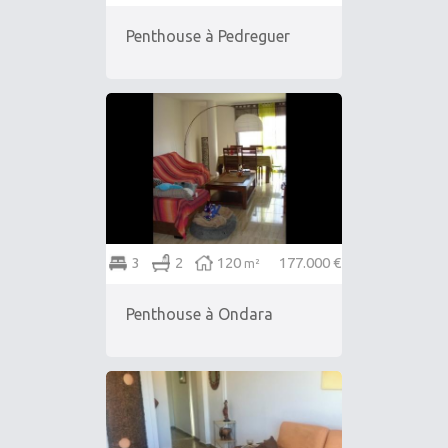
Penthouse à Pedreguer
3
2
120
177.000 €
m²
Penthouse à Ondara