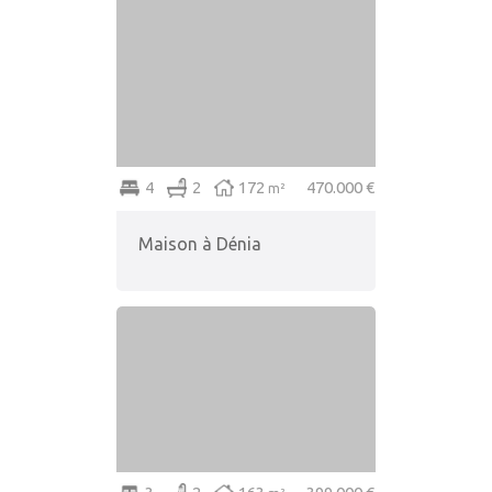
4
2
150
479.500 €
m²
Maison à Dénia
Charmante villa de plain-pied à
seulement 300 mètres de la
plage de sable