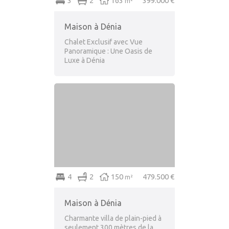
4
5
257
425.000 €
m²
Maison à Dénia
4
3
160
397.900 €
m²
Maison à Dénia