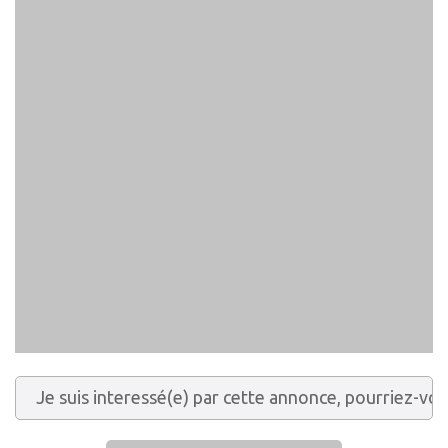
Maison à Dénia
3
2
163
399.000 €
m²
Maison à Dénia
Chalet Exclusif avec Vue
Panoramique : Une Oasis de
Luxe à Dénia