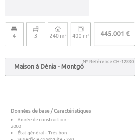
445.001 €
4
3
240 m²
400 m²
Nº Référence CH-12830
Maison à Dénia - Montgó
Données de base / Caractéristiques
Année de construction -
2000
État général - Très bon
Superficie construite - 240