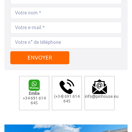
Emilia
(+34) 691 614
info@pinhouse.eu
+34 691 614
645
645